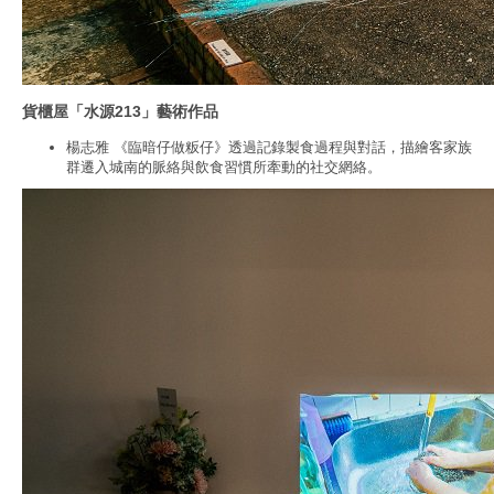
貨櫃屋「水源213」藝術作品
楊志雅 《臨暗仔做粄仔》透過記錄製食過程與對話，描繪客家族
群遷入城南的脈絡與飲食習慣所牽動的社交網絡。