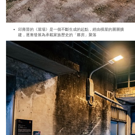
邱雍晉的《屋場》是一個不斷生成的起點，經由橫屋的層層擴
建，逐漸發展為承載家族歷史的「夥房」聚落