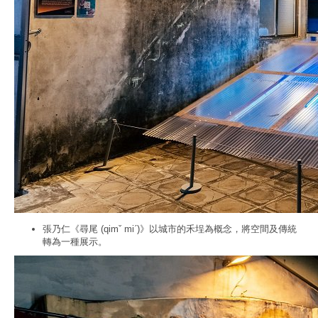
張乃仁《尋尾 (qimˇ miˊ)》以城市的禾埕為概念，將空間及傳統
轉為一種展示。