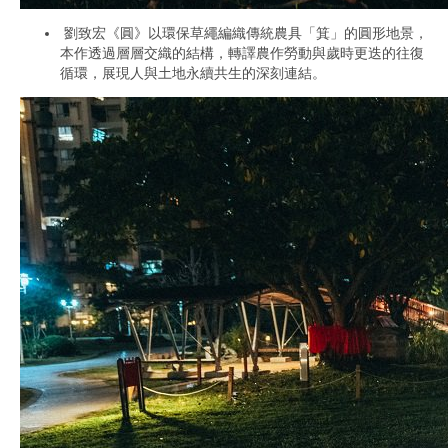
劉致宏《圓》以環保草繩編織傳統農具「箕」的圓形地景，
本作透過層層交織的結構，轉譯農作勞動與歲時更迭的往復
循環，展現人與土地永續共生的深刻連結。