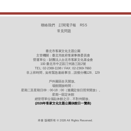
聯絡我們
訂閱電子報
RSS
常見問題
臺北市客家文化主題公園
主管機關：臺北市政府客家事務委員會
營運單位：財團法人台北市客家文化基金會
100 臺北市中正區汀州路三段2號
TEL: 02-2369-1198 / FAX: 02-2369-7660
非上班時間，如有緊急連絡事項，請撥分機128、129
戶外園區全天開放。
場館開放時間：
星期二至星期日09：00-18：00（逢國定假日照常開放）。
星期一固定休館
經管理單位張貼休館之日，不對外開放。
(2026年客家文化主題公園休館日一覽表)
本會 版權所有 © 2026 All Rights Reserved.