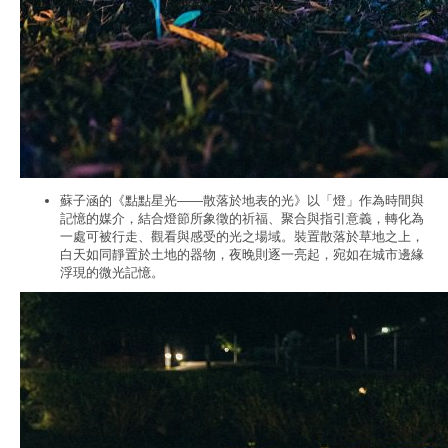
蘇子涵的《點點星光——散落於地表的光》以「燈」作為時間與
記憶的媒介，結合燈節所象徵的祈福、聚合與指引意義，轉化為
一處可被行走、觀看與感受的光之場域。裝置散落於草地之上，
白天如同靜置於土地的器物，夜晚則逐一亮起，宛如在城市邊緣
浮現的微光記憶。