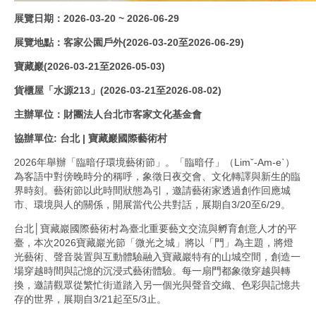
展覽日期：2026-03-20 ~ 2026-06-29
展覽地點：客家公園戶外(2026-03-20至2026-06-29)
寶藏巖(2026-03-21至2026-05-03)
貨櫃屋「水源213」(2026-03-21至2026-08-02)
主辦單位：財團法人台北市客家文化基金會
協辦單位:
台北 | 寶藏巖國際藝術村
2026年舉辦「臨暗仔環境藝術節」。「臨暗仔」（Limˇ-Am-eˋ）
為客語中對傍晚時分的稱呼，象徵日夜交會、文化轉譯與新生的臨
界時刻。藝術節以此時間狀態為引，邀請藝術家透過創作回應城
市、環境與人的關係，開展當代公共對話，展期自3/20至6/29。
台北│寶藏巖國際藝術村為臺北重要藝文交流與孵育創意人才的平
臺，本次2026寶藏巖光節「微光之城」將以「門」為主題，將燈
光藝術、聲音裝置與互動體驗融入寶藏巖特有的山城空間，創造一
場穿越時間與記憶的沉浸式藝術體驗。每一扇門都象徵穿越與轉
換，邀請觀眾從繁忙街道踏入另一個光與聲音交織、色彩與記憶共
存的世界，展期自3/21起至5/3止。