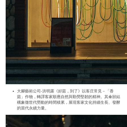
大腳藝術公司-洪明露《好菇，到了》以客庄常見－「香
菇」作物，轉譯客家順應自然與勤勞堅韌的精神。其傘狀結
構象徵世代勞動的時間積累，展現客家文化持續生長、發酵
的當代永續力量。