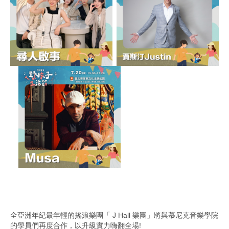
全亞洲年紀最年輕的搖滾樂團「 J Hall 樂團」將與慕尼克音樂學院
的學員們再度合作，以升級實力嗨翻全場!