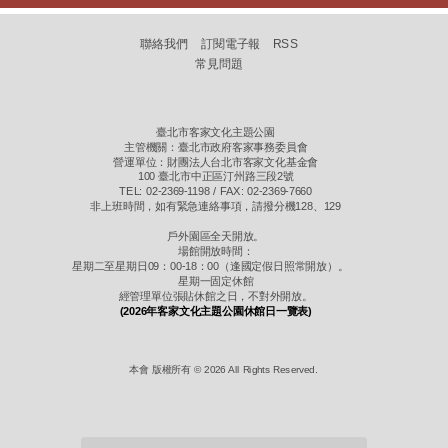
聯絡我們
訂閱電子報
RSS
常見問題
臺北市客家文化主題公園
主管機關：臺北市政府客家事務委員會
營運單位：財團法人台北市客家文化基金會
100 臺北市中正區汀州路三段2號
TEL: 02-2369-1198 / FAX: 02-2369-7660
非上班時間，如有緊急連絡事項，請撥分機128、129
戶外園區全天開放。
場館開放時間：
星期二至星期日09：00-18：00（逢國定假日照常開放）。
星期一固定休館
經管理單位張貼休館之日，不對外開放。
(2026年客家文化主題公園休館日一覽表)
本會 版權所有 © 2026 All Rights Reserved.