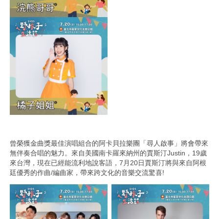
曾榮獲金曲獎最佳演唱組合的阿卡貝拉樂團「尋人啟事」將會帶來
無伴奏合唱的魅力。來自美國南卡羅來納州的賈斯汀Justin，19歲
來台灣，現在已經能流利地說客語，7月20日賈斯汀將與來自阿根
廷優秀的作曲/編曲家，帶來跨文化的音樂交流驚喜!