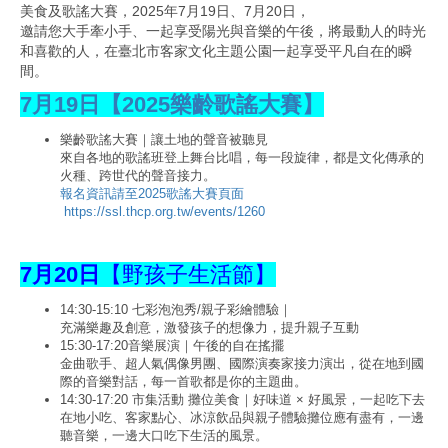
美食及歌謠大賽，2025年7月19日、7月20日，
邀請您大手牽小手、一起享受陽光與音樂的午後，將最動人的時光
和喜歡的人，在臺北市客家文化主題公園一起享受平凡自在的瞬
間。
7月19日【2025樂齡歌謠大賽】
樂齡歌謠大賽｜讓土地的聲音被聽見
來自各地的歌謠班登上舞台比唱，每一段旋律，都是文化傳承的
火種、跨世代的聲音接力。
報名資訊請至2025歌謠大賽頁面
https://ssl.thcp.org.tw/events/1260
7月20日
【野孩子生活節】
14:30-15:10 七彩泡泡秀/親子彩繪體驗｜
充滿樂趣及創意，激發孩子的想像力，提升親子互動
15:30-17:20音樂展演｜午後的自在搖擺
金曲歌手、超人氣偶像男團、國際演奏家接力演出，從在地到國
際的音樂對話，每一首歌都是你的主題曲。
14:30-17:20 市集活動 攤位美食｜好味道 × 好風景，一起吃下去
在地小吃、客家點心、冰涼飲品與親子體驗攤位應有盡有，一邊
聽音樂，一邊大口吃下生活的風景。