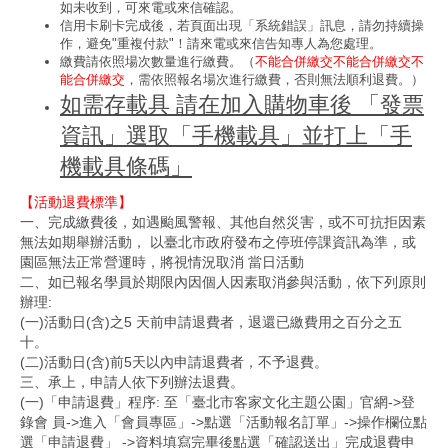
如未收到，可來電或來信確認。
信用卡刷卡完成後，若頁面出現「系統錯誤」訊息，請勿持續操
作，避免"重複付款"！請來電或來信告知專人為您處理。
繳費請依照場次數量進行繳費。（
不能合併繳交不能合併繳交不
能合併繳交
，需依照報名場次進行繳費，否則無法順利退費。）
如需存載具 請在加入購物車後 「發票
資訊」選取「手機載具」並打上「手
機載具條碼」
【活動退費標準】
一、完成繳費後，如遇颱風警報、其他自然災害，或不可抗拒因素
無法如期舉辦活動， 以臺北市政府發布之停班停課資訊為準，或
園區無法正常營運時，將視情況取消 當日活動
二、如已報名學員於期限內因個人因素取消參與活動，依下列原則
辦理:
(一)活動日(含)之5 天前申請退費者，退還已繳費用之百分之五
十。
(二)活動日(含)前5天以內申請退費者，不予退費。
三、承上，申請人依下列辦法退費。
(一)「申請退費」程序: 至「臺北市客家文化主題公園」官網->登
錄會 員->進入「會員專區」->點選「活動報名訂單」->操作欄位點
選「申請退費」 ->資料填寫完畢後點選「確認送出」完成退費申