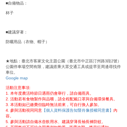
■自備物品：
杯子
■建議穿著：
防曬用品（衣物、帽子）
★地點：臺北市客家文化主題公園（臺北市中正區汀州路3段2號）
公園停車場空間有限，建議搭乘大眾交通工具或提早至周邊尋找停
車位。
Google map
活動注意事項:
1. 本年度農活時節日遇雨仍會舉行，請自備雨具。
2. 活動若有食物製作與品嚐，請全程配戴口罩與自備環保餐具。
3. 本活動如已繳費但臨時無法前來，可自行換人參加。
4. 參與活動視同同意
【個人資料保護告知暨肖像授權同意書】
內
容。
5. 參與活動請自備水壺飲用水、建議穿薄長袖長褲防蚊。