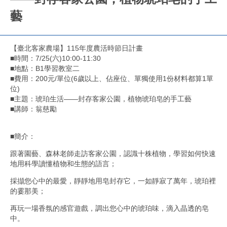
藝
【臺北客家農場】115年度農活時節日計畫
■時間：7/25(六)10:00-11:30
■地點：B1學習教室二
■費用：200元/單位(6歲以上、佔座位、單獨使用1份材料都算1單
位)
■主題：琥珀生活——封存客家公園，植物琥珀皂的手工藝
■講師：翁慈勵
■簡介：
跟著園藝、森林老師走訪客家公園，認識十株植物，學習如何快速
地用科學讀懂植物和生態的語言；
採擷您心中的最愛，靜靜地用皂封存它，一如靜寂了萬年，琥珀裡
的霎那美；
再玩一場香氛的感官遊戲，調出您心中的琥珀味，滴入晶透的皂
中。