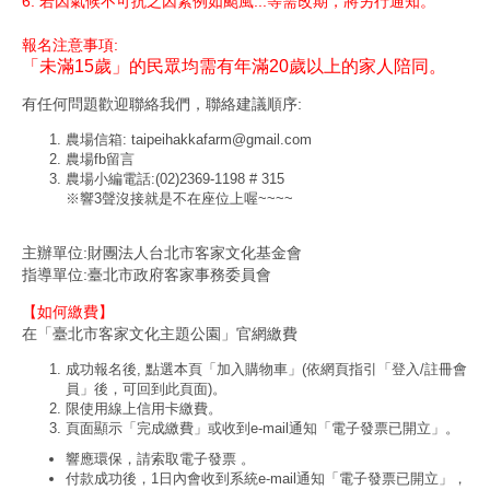
6. 若因氣候不可抗之因素例如颱風...等需改期，將另行通知。
報名注意事項:
「未滿15歲」的民眾均需有年滿20歲以上的家人陪同。
​有任何問題歡迎聯絡我們，聯絡建議順序:
農場信箱: taipeihakkafarm@gmail.com
農場fb留言
農場小編電話:(02)2369-1198 # 315
※響3聲沒接就是不在座位上喔~~~~
主辦單位:財團法人台北市客家文化基金會
指導單位:臺北市政府客家事務委員會
【如何繳費】
在「臺北市客家文化主題公園」官網繳費
成功報名後, 點選本頁「加入購物車」(依網頁指引「登入/註冊會
員」後，可回到此頁面)。
限使用線上信用卡繳費。
頁面顯示「完成繳費」或收到e-mail通知「電子發票已開立」。
響應環保，請索取電子發票 。
付款成功後，1日內會收到系統e-mail通知「電子發票已開立」，