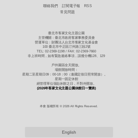
聯絡我們
訂閱電子報
RSS
常見問題
臺北市客家文化主題公園
主管機關：臺北市政府客家事務委員會
營運單位：財團法人台北市客家文化基金會
100 臺北市中正區汀州路三段2號
TEL: 02-2369-1198 / FAX: 02-2369-7660
非上班時間，如有緊急連絡事項，請撥分機128、129
戶外園區全天開放。
場館開放時間：
星期二至星期日09：00-18：00（逢國定假日照常開放）。
星期一固定休館
經管理單位張貼休館之日，不對外開放。
(2026年客家文化主題公園休館日一覽表)
本會 版權所有 © 2026 All Rights Reserved.
English