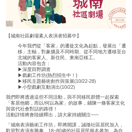
【城南社區劇場素人表演者招募中】
今年我們從「客家」的遷徙文化為起點，發展出「遷
移」主軸，對象擴及不同時期、從不同地方遷移至台
北城的客家人、新住民、東南亞移工。
活動內容包含：
▶深度田野調查
▶戲劇工作坊(熱烈招生中！)
▶移民主題藝術創作與策展(10/22-28)
▶小型戲劇互動演出(10/22)
我們即將透過這些不同活動，與不同移民群體一起探索
「客居他鄉，而以/何以為家」的故事，鋪陳一條客家文化
與當代社會對話的路徑！
活動詳情將會陸續釋出，請大家持續關注~~~
「城南表演藝術工作坊」即將開課，誠徵社區居民加入，
歡迎對表演有興趣、18~80歲的社區居民報名參加，為自