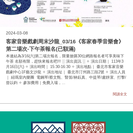
2024-03-08
客家音樂戲劇周末沙龍_03/16《客家春季音樂會》
第二場次-下午茶報名(已額滿)
本連結為3/16(六)第二場次報名，限量搶購30位網路報名者可享美味下
午茶 名額有限，趕快來報名吧!!! ░ 演出資訊 ░ ✧ 演出日期｜ 113年3
月16日(六) ✧ 演出時間｜ 15:30-16:30 ✧ 演出地點｜ 臺北市客家音樂
戲劇中心1F藝文沙龍 ✧ 演出地址｜ 臺北市汀州路三段2號 ✧ 演出人員
｜ 紐瑪室內樂團 電鋼琴/蔡文甄、豎笛/林鈺真、中提琴/盧靜潔、打擊/
曾以鈞 ✧ 參加費用｜免費入場，...
閱讀全文