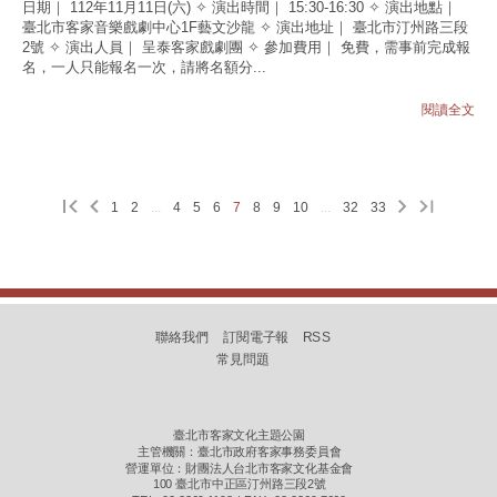
日期｜ 112年11月11日(六) ✧ 演出時間｜ 15:30-16:30 ✧ 演出地點｜
臺北市客家音樂戲劇中心1F藝文沙龍 ✧ 演出地址｜ 臺北市汀州路三段
2號 ✧ 演出人員｜ 呈泰客家戲劇團 ✧ 參加費用｜ 免費，需事前完成報
名，一人只能報名一次，請將名額分...
閱讀全文
1
2
...
4
5
6
7
8
9
10
...
32
33
聯絡我們
訂閱電子報
RSS
常見問題
臺北市客家文化主題公園
主管機關：臺北市政府客家事務委員會
營運單位：財團法人台北市客家文化基金會
100 臺北市中正區汀州路三段2號