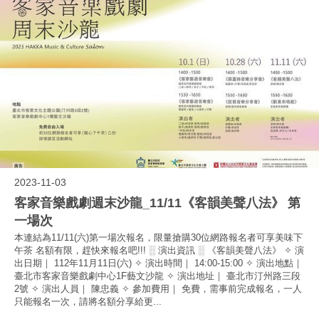
2023-11-03
客家音樂戲劇週末沙龍_11/11《客韻美聲八法》 第
一場次
本連結為11/11(六)第一場次報名，限量搶購30位網路報名者可享美味下
午茶 名額有限，趕快來報名吧!!! ░ 演出資訊 ░ 《客韻美聲八法》 ✧ 演
出日期｜ 112年11月11日(六) ✧ 演出時間｜ 14:00-15:00 ✧ 演出地點｜
臺北市客家音樂戲劇中心1F藝文沙龍 ✧ 演出地址｜ 臺北市汀州路三段
2號 ✧ 演出人員｜ 陳忠義 ✧ 參加費用｜ 免費，需事前完成報名，一人
只能報名一次，請將名額分享給更...