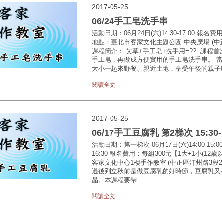
2017-05-25
06/24手工皂洗手串
活動日期：06月24日(六)14:30-17:00 報名
地點：臺北市客家文化主題公園 中央廣場 (中
課程簡介： 艾草+手工皂+洗手用=?? 課
手工皂，再做成方便實用的手工皂洗手串。 
大小一起來野餐、親近土地，享受午後的親子時光。
閱讀全文
2017-05-25
06/17手工豆腐乳 第2梯次 15:30-1
活動日期：第一梯次 06月17日(六)14:00-1
16:30 報名費用：每組300元【1大+1小(
客家文化中心1樓手作教室 (中正區汀州路3段
過後到立秋前是做豆腐乳的好時節，豆腐乳又
晶。本課程要帶...
閱讀全文