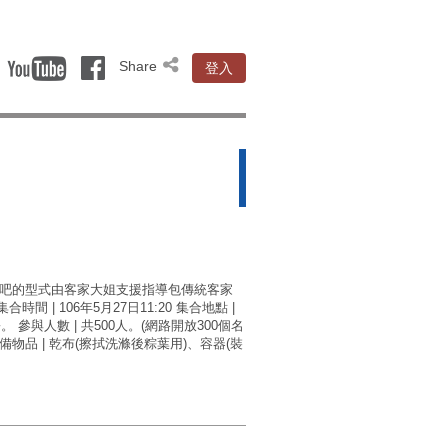
Share
登入
助吧的型式由客家大姐支援指導包傳統客家
 集合時間 | 106年5月27日11:20 集合地點 |
。 參與人數 | 共500人。(網路開放300個名
備物品 | 乾布(擦拭洗滌後粽葉用)、容器(裝