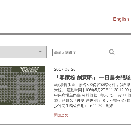
English
2017-05-26
「客家粽 創意吧」 一日農夫體驗
#現場提供葷、素各500份客家粽材料，以自
米粽。 活動時間 | 106年5月27日11:20-12:00
中央廣場主祭臺 材料份數 | 每人1份，共500份
額，已報名「仲夏 迴香‧包」者，不需報名) 自
少許花生粉佐料用) ►11:20﹝報名...
閱讀全文