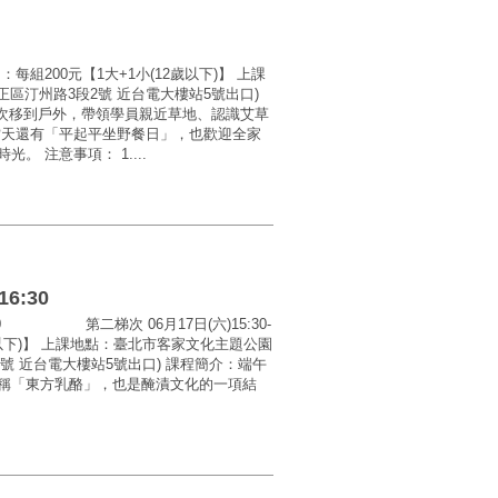
費用：每組200元【1大+1小(12歲以下)】 上課
正區汀州路3段2號 近台電大樓站5號出口)
程首次移到戶外，帶領學員親近草地、認識艾草
當天還有「平起平坐野餐日」，也歡迎全家
 注意事項： 1....
6:30
5:00 第二梯次 06月17日(六)15:30-
12歲以下)】 上課地點：臺北市客家文化主題公園
2號 近台電大樓站5號出口) 課程簡介：端午
稱「東方乳酪」，也是醃漬文化的一項結