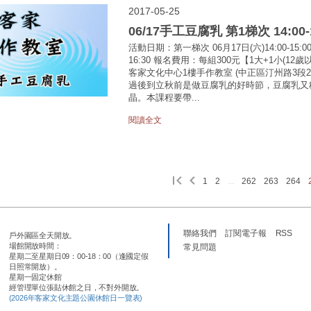
2017-05-25
06/17手工豆腐乳 第1梯次 14:00-1
活動日期：第一梯次 06月17日(六)14:00-1
16:30 報名費用：每組300元【1大+1小(
客家文化中心1樓手作教室 (中正區汀州路3段
過後到立秋前是做豆腐乳的好時節，豆腐乳又
晶。本課程要帶...
閱讀全文
1
2
...
262
263
264
聯絡我們
訂閱電子報
RSS
戶外園區全天開放。
場館開放時間：
常見問題
星期二至星期日09：00-18：00（逢國定假
日照常開放）。
星期一固定休館
經管理單位張貼休館之日，不對外開放。
(2026年客家文化主題公園休館日一覽表)