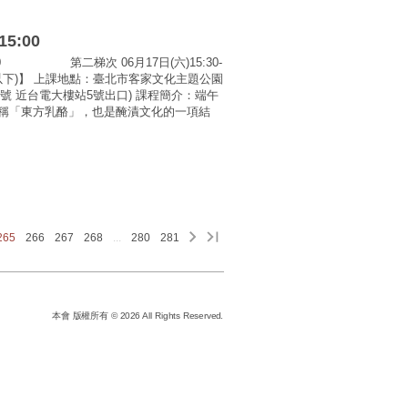
5:00
5:00 第二梯次 06月17日(六)15:30-
12歲以下)】 上課地點：臺北市客家文化主題公園
2號 近台電大樓站5號出口) 課程簡介：端午
稱「東方乳酪」，也是醃漬文化的一項結
265
266
267
268
...
280
281
本會 版權所有 © 2026 All Rights Reserved.