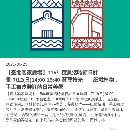
2026-06-25
【臺北客家農場】115年度農活時節日計
畫-7/12(日)14:00-15:40-蒹葭拾光——紙載植物，
手工書皮裝訂的日常美學
【臺北客家農場】115年度農活時節日計畫 ■時間：7/12(日)14:00-
15:40 ■地點：B1學習教室二 ■費用：150元/單位(6歲以上、佔座位、
單獨使用1份材料都算1單位) ■主題：蒹葭拾光——紙載植物，手工書皮
裝訂的日常美學 ■講師：翁慈勵 ■簡介： 通透的琥珀黃，是歲月與草木
的凝光； 深邃的普魯士藍，是日光與顯影的魔術。 生物學家的標本，
手作家的浮游花，由來只為封存這稍縱即逝的美， 而我，小...