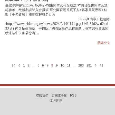
臺北客家書院115-2期-課程×招生簡章及報名辦法 本頁僅提供簡章及規
範參考，欲報名請登入會員後 至公園官網首頁下方>客家書院專區>點
擊【更多資訊】瀏覽課程報名頁面
________________________________________ 115-2期簡章下載連結
:https://www.tphkc.org.tw/news/2024/9/14/1141-gtgt1141-54d2w-d2cxl-
33jyl ( 內含招生簡章、手機版 / 網頁版操作流程圖解，各堂課程資訊陸
續連結中 ) ※:若您有...
閱讀全文
1
2
...
5
6
7
8
9
10
11
...
280
281
聯絡我們
訂閱電子報
RSS
常見問題