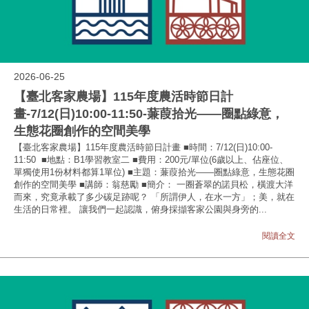
2026-06-25
【臺北客家農場】115年度農活時節日計
畫-7/12(日)10:00-11:50-蒹葭拾光——圈點綠意，
生態花圈創作的空間美學
【臺北客家農場】115年度農活時節日計畫 ■時間：7/12(日)10:00-
11:50 ■地點：B1學習教室二 ■費用：200元/單位(6歲以上、佔座位、
單獨使用1份材料都算1單位) ■主題：蒹葭拾光——圈點綠意，生態花圈
創作的空間美學 ■講師：翁慈勵 ■簡介： 一圈蒼翠的諾貝松，橫渡大洋
而來，究竟承載了多少碳足跡呢？ 「所謂伊人，在水一方」；美，就在
生活的日常裡。 讓我們一起認識，俯身採擷客家公園與身旁的...
閱讀全文