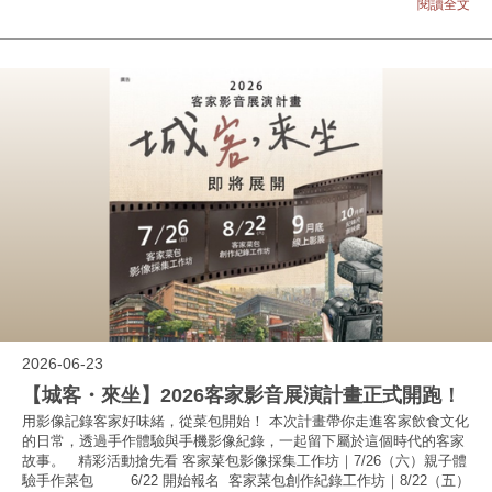
閱讀全文
2026-06-23
【城客・來坐】2026客家影音展演計畫正式開跑！
用影像記錄客家好味緒，從菜包開始！ 本次計畫帶你走進客家飲食文化
的日常，透過手作體驗與手機影像紀錄，一起留下屬於這個時代的客家
故事。 精彩活動搶先看 客家菜包影像採集工作坊｜7/26（六）親子體
驗手作菜包 6/22 開始報名 客家菜包創作紀錄工作坊｜8/22（五）