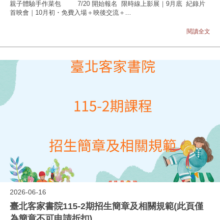
親子體驗手作菜包 7/20 開始報名 限時線上影展｜9月底 紀錄片
首映會｜10月初・免費入場＋映後交流＋...
閱讀全文
2026-06-16
臺北客家書院115-2期招生簡章及相關規範(此頁僅
為簡章不可申請折扣)