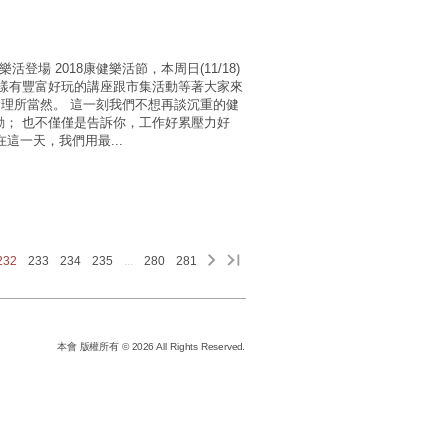
登場 2018康健樂活節，本周日(11/18)
一樣有豐富好玩的講座跟市集活動等著大家來
的理所當然。 這一刻我們不想再談沉重的健
動； 也不僅僅是告訴你，工作好累壓力好
 在這一天，我們用最...
232
233
234
235
...
280
281
本會 版權所有 © 2026 All Rights Reserved.