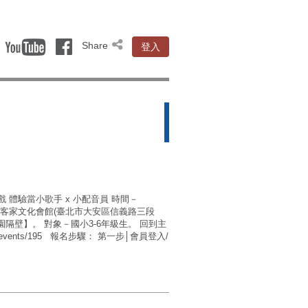
Share
登入
遊戲 體驗當小歌手 x 小配音員 時間－
 地點－臺北市客家文化會館(臺北市大安區信義路三段
公園隔壁】。 對象－國小3-6年級生。 回到主
tw/events/195 報名步驟： 第一步│會員登入/