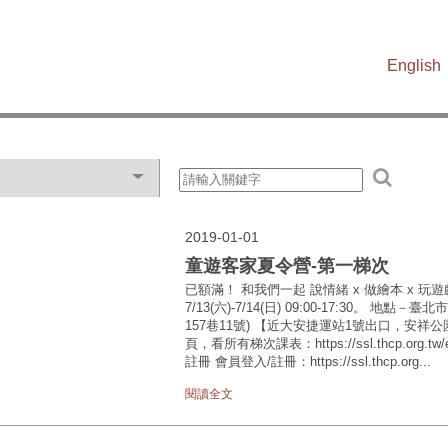
English
2019-01-01
童遊客家夏令營-第一梯次
已額滿！ 和我們一起 說情緒 x 做繪本 x 玩
7/13(六)-7/14(日) 09:00-17:30。
157巷11號) 【近大安捷運站1號出口，安祥
頁，看所有梯次課表：https://ssl.thcp.org.
註冊 會員登入/註冊：https://ssl.thcp.org...
閱讀全文