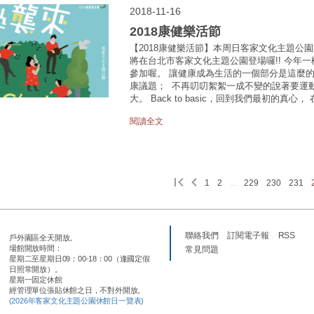
2018-11-16
2018康健樂活節
【2018康健樂活節】本周日客家文化主題公園樂活
將在台北市客家文化主題公園登場囉!! 今年
參加喔。 讓健康成為生活的一個部分是這麼
康議題； 不再叨叨絮絮一成不變的說著要運
大。 Back to basic，回到我們最初的真心，
閱讀全文
1
2
...
229
230
231
聯絡我們
訂閱電子報
RSS
戶外園區全天開放。
場館開放時間：
常見問題
星期二至星期日09：00-18：00（逢國定假
日照常開放）。
星期一固定休館
經管理單位張貼休館之日，不對外開放。
(2026年客家文化主題公園休館日一覽表)