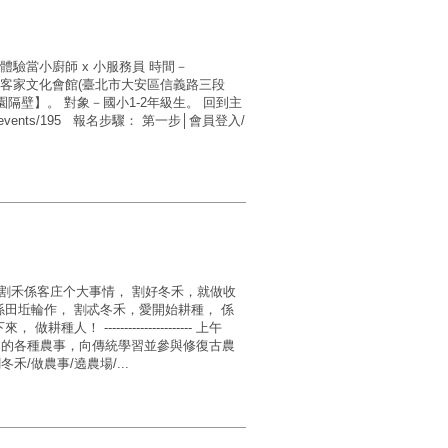
 體驗當小廚師 x 小服務員 時間－
 地點－臺北市客家文化會館(臺北市大安區信義路三段
公園隔壁】。 對象－國小1-2年級生。 回到主
tw/events/195 報名步驟： 第一步│會員登入/
尾冬割禾係客庄个大事情， 割好冬禾，就做收
係田坵輪作， 割忒冬禾，愛開始耕種， 係
 ---------------------- 上午
田的各種農事，向傳統學習並參與修復古農
禾/做農事/遶農場/...