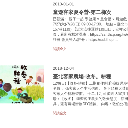
2019-01-01
童遊客家夏令營-第二梯次
已額滿！ 親子一起 學健康 x 畫食譜 x 玩遊戲
7/27(六)-7/28(日) 09:00-17:30。
157巷11號) 【近大安捷運站1號出口，安祥
頁，看所有梯次課表：https://ssl.thcp.org.
註冊 會員登入/註冊：https://ssl.thcp....
閱讀全文
2018-12-04
臺北客家農場-收冬。耕種
12/9(日)【收冬‧耕種】二期稻作割禾活動 
冬戲， 係客家人个生活信仰。 冬下頭種大菜
客家人个耕種習慣。 十二月九日 歡迎大家共下來， 做耕種人！
場：【收冬】 學習客庄農夫的敬天態度、稻
具，還有農場惜物DIY體驗。 內容：敬伯公/割冬
閱讀全文