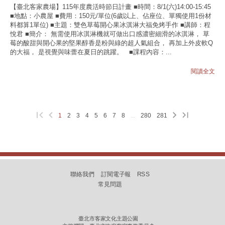
【臺北客家農場】115年度農活時節日計畫 ■時間：8/1(六)14:00-15:45
■地點：小農屋 ■費用：150元/單位(6歲以上、佔座位、單獨使用1份材
料都算1單位) ■主題：雙色草莓開心果冰淇淋大福免烤手作 ■講師：程
悅君 ■簡介： 無需使用冰淇淋機就可做出口感濃密細滑的冰淇淋， 草
莓的酸甜與開心果的堅果醇香是粉與綠的超人氣組合， 再加上外皮軟Q
的大福， 是視覺與味蕾在夏日的跳躍。 ■課程內容：...
閱讀全文
1
2
3
4
5
6
7
8
...
280
281
聯絡我們
訂閱電子報
RSS
常見問題
臺北市客家文化主題公園