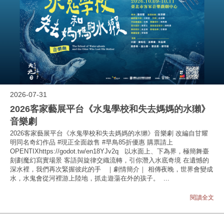
2026-07-31
2026客家藝展平台《水鬼學校和失去媽媽的水獺》
音樂劇
2026客家藝展平台《水鬼學校和失去媽媽的水獺》音樂劇 改編自甘耀
明同名奇幻作品 #現正全面啟售 #早鳥85折優惠 購票請上
OPENTIXhttps://godot.tw/en18YJv2q 以水面上、下為界，極簡舞臺
刻劃魔幻寫實場景 客語與旋律交織流轉，引你潛入水底奇境 在遺憾的
深水裡，我們再次緊握彼此的手 ｜劇情簡介｜ 相傳夜晚，世界會變成
水，水鬼會從河裡游上陸地，抓走遊蕩在外的孩子。 ...
閱讀全文