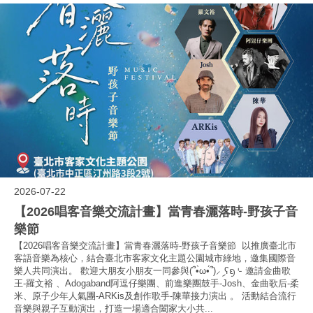
2026-07-22
【2026唱客音樂交流計畫】當青春灑落時-野孩子音
樂節
【2026唱客音樂交流計畫】當青春灑落時-野孩子音樂節 以推廣臺北市
客語音樂為核心，結合臺北市客家文化主題公園城市綠地，邀集國際音
樂人共同演出。 歡迎大朋友小朋友一同參與(՞•̀ω•́՞)⸝ި ʕᦏ⌎ 邀請金曲歌
王-羅文裕 、Adogaband阿逗仔樂團、前進樂團鼓手-Josh、金曲歌后-柔
米、原子少年人氣團-ARKis及創作歌手-陳華接力演出 。 活動結合流行
音樂與親子互動演出，打造一場適合闔家大小共...