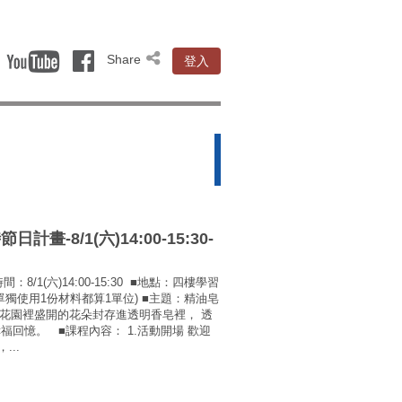
Share
登入
-8/1(六)14:00-15:30-
/1(六)14:00-15:30 ■地點：四樓學習
、單獨使用1份材料都算1單位) ■主題：精油皂
把花園裡盛開的花朵封存進透明香皂裡， 透
回憶。 ■課程內容： 1.活動開場 歡迎
..