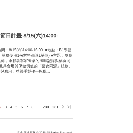
畫-8/15(六)14:00-
15(六)14:00-16:00 ■地點：B1學習
位、單獨使用1份材料都算1單位) ■主題：藥食
 紫蘇，承載著客家餐桌的風味記憶與藥食同
兼具食用與保健價值的「藥食同源」植物。
與應用，並親手製作一瓶風...
2
3
4
5
6
7
8
...
280
281
本會 版權所有 © 2026 All Rights Reserved.