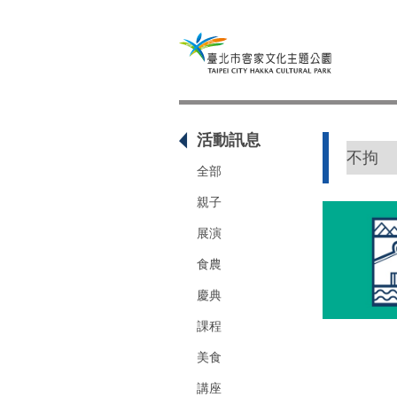
活動訊息
全部
親子
展演
食農
慶典
課程
美食
講座