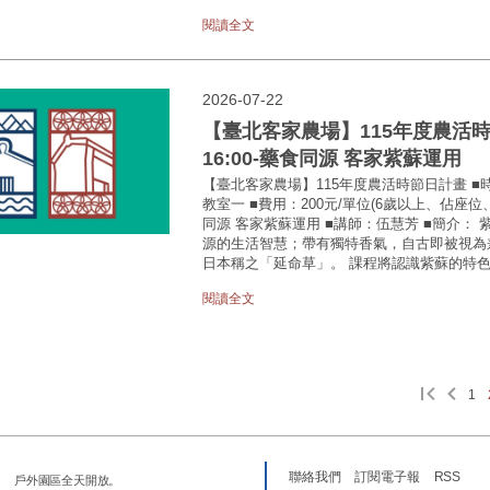
閱讀全文
2026-07-22
【臺北客家農場】115年度農活時節日計
16:00-藥食同源 客家紫蘇運用
【臺北客家農場】115年度農活時節日計畫 ■時間：8/
教室一 ■費用：200元/單位(6歲以上、佔座
同源 客家紫蘇運用 ■講師：伍慧芳 ■簡介：
源的生活智慧；帶有獨特香氣，自古即被視為
日本稱之「延命草」。 課程將認識紫蘇的特色
閱讀全文
1
聯絡我們
訂閱電子報
RSS
戶外園區全天開放。