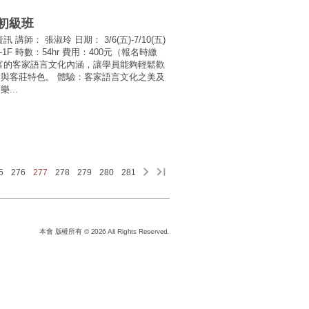
語初級班
講師： 張淑玲 日期： 3/6(五)-7/10(五)
心-1F 時數：54hr 費用：400元（報名時繳
豐富的客家語言文化內涵，讓學員能夠輕鬆歡
慶與客莊特色。 體驗：客家語言文化之美及
...
5
276
277
278
279
280
281
本會 版權所有 © 2026 All Rights Reserved.