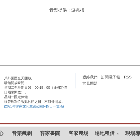
音樂提供：游兆棋
聯絡我們
訂閱電子報
RSS
戶外園區全天開放。
場館開放時間：
常見問題
星期二至星期日09：00-18：00（逢國定假
日照常開放）。
星期一固定休館
經管理單位張貼休館之日，不對外開放。
(2026年客家文化主題公園休館日一覽表)
心
音樂戲劇
客家書院
客家農場
場地租借
現場