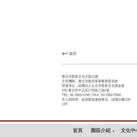
返回
臺北市客家文化主題公園
主管機關：臺北市政府客家事務委員會
營運單位：財團法人台北市客家文化基金會
100 臺北市中正區汀州路三段2號
TEL: 02-2369-1198 / FAX: 02-2369-7660
非上班時間，如有緊急連絡事項，請撥分機128、
129
首頁
園區介紹
文化中