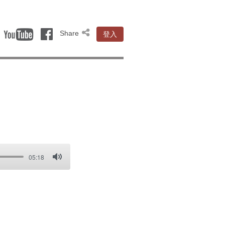
Share
登入
時
05:18
間
靜
音