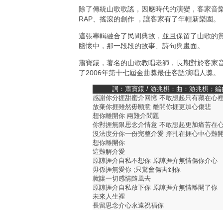
除了傳統山歌歌謠，因應時代的演變，客家音樂
RAP、搖滾的創作 ，讓客家有了年輕新樂園。
這張專輯融合了民間典故，並且保留了山歌的
幽懷中，那一段段的故事、詩句與畫面。
蕭寶鐶，著名的山歌教唱老師，長期對於客家
了2006年第十七屆金曲獎最佳客語演唱人獎。
詞：蕭寶鐶 / 游兆棋；曲：游兆棋；
感謝你分捱甜蜜介回憶 不敢想起只有藏在心
放棄你捱雖然毋願意 離開你捱更加心傷悲
想你離開你 兩難介問題
你對捱無限思念介情意 不敢想起更加痛苦在
沒法度分你一份完整介愛 掙扎在捱心中心難
想你離開你
這難解介愛
原諒捱介自私不想你 原諒捱介無情傷你介心
毋係捱無愛你 ;只驚會傷害到你
就讓一切感情隨風去
原諒捱介自私放下你 原諒捱介無情離開了你
未來人生裡
長留思念介心永遠祝福你