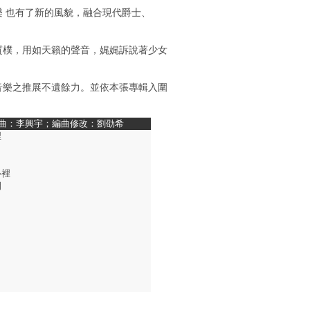
 也有了新的風貌，融合現代爵士、
質樸，用如天籟的聲音，娓娓訴說著少女
音樂之推展不遺餘力。並依本張專輯入圍
編曲：李興宇；編曲修改：劉劭希
裡
心裡
開