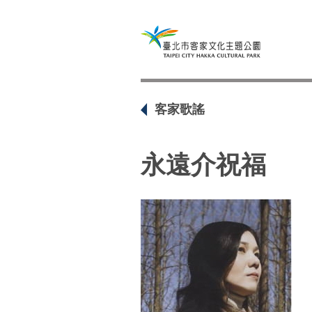
客家歌謠
永遠介祝福