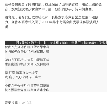
這張專輯融合了民間典故，並且保留了山歌的質樸，用如天籟的聲
音，娓娓訴說著少女幽懷中，那一段段的故事、詩句與畫面。
蕭寶鐶，著名的山歌教唱老師，長期對於客家音樂之推展不遺餘
力。並依本張專輯入圍了2006年第十七屆金曲獎最佳客語演唱人
獎。
詞：劉楨 / 游兆棋；曲：游兆棋；編曲：李興宇；編曲修改：劉劭
秋夜月光分外明 臨江望月思念君
月明星稀惹傷心 情到深處怕分離
花前月下兩相依 海誓山盟情不移
甜言蜜語話中語 如今人兒何處尋
嘆 紅塵 情事來去一場夢
嘆 癡心 到頭來總係一場空
今夜月光分外明 依窗望君回憶情
松月照影半隻虛 獨留孤寂水中印
音樂提供：游兆棋