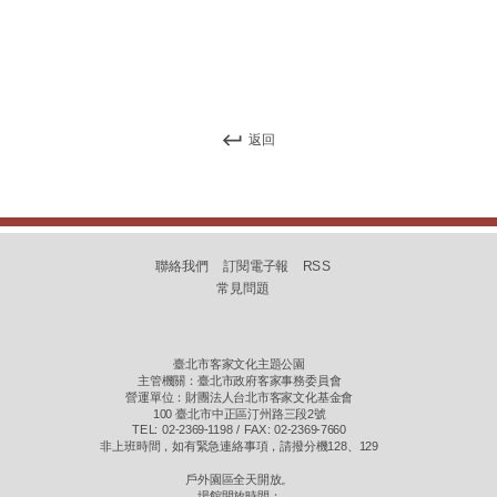
返回
聯絡我們
訂閱電子報
RSS
常見問題
臺北市客家文化主題公園
主管機關：臺北市政府客家事務委員會
營運單位：財團法人台北市客家文化基金會
100 臺北市中正區汀州路三段2號
TEL: 02-2369-1198 / FAX: 02-2369-7660
非上班時間，如有緊急連絡事項，請撥分機128、129
戶外園區全天開放。
場館開放時間：