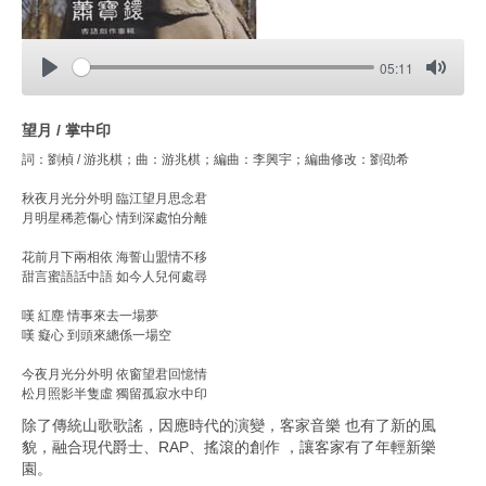
播
時
05:11
放
間
播
靜
進
放
音
度
望月 / 掌中印
詞：劉楨 / 游兆棋；曲：游兆棋；編曲：李興宇；編曲修改：劉劭希
秋夜月光分外明 臨江望月思念君
月明星稀惹傷心 情到深處怕分離
花前月下兩相依 海誓山盟情不移
甜言蜜語話中語 如今人兒何處尋
嘆 紅塵 情事來去一場夢
嘆 癡心 到頭來總係一場空
今夜月光分外明 依窗望君回憶情
松月照影半隻虛 獨留孤寂水中印
除了傳統山歌歌謠，因應時代的演變，客家音樂 也有了新的風
貌，融合現代爵士、RAP、搖滾的創作 ，讓客家有了年輕新樂
園。