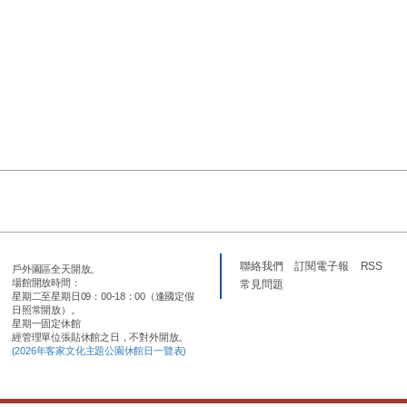
聯絡我們
訂閱電子報
RSS
戶外園區全天開放。
場館開放時間：
常見問題
星期二至星期日09：00-18：00（逢國定假
日照常開放）。
星期一固定休館
經管理單位張貼休館之日，不對外開放。
(2026年客家文化主題公園休館日一覽表)