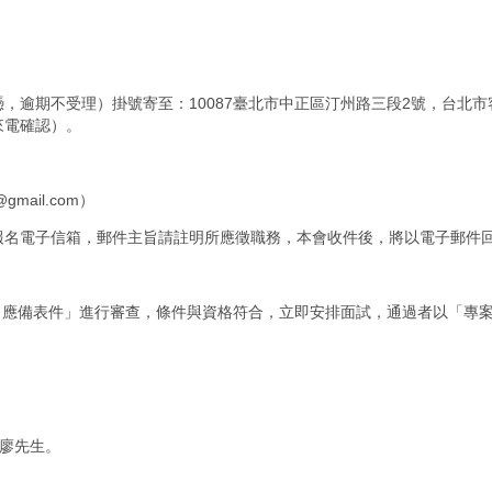
為憑，逾期不受理）掛號寄至：10087臺北市中正區汀州路三段2號，台
來電確認）。
mail.com）
本會報名電子信箱，郵件主旨請註明所應徵職務，本會收件後，將以電子郵
名應備表件」進行審查，條件與資格符合，立即安排面試，通過者以「專
39廖先生。