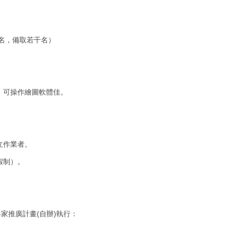
1名，備取若干名）
業，可操作繪圖軟體佳。
立作業者。
假制）。
家推廣計畫(自辦)執行：