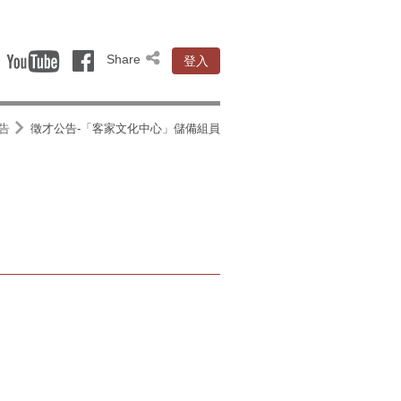
Share
登入
告
徵才公告-「客家文化中心」儲備組員