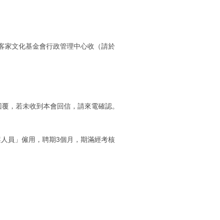
北市客家文化基金會行政管理中心收（請於
件回覆，若未收到本會回信，請來電確認。
案人員」僱用，聘期3個月，期滿經考核