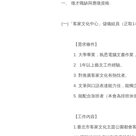
一、 徵才職缺與應徵資格:
(一)「客家文化中心」儲備組員（正取
【需求條件】
1. 大學畢業，孰悉電腦文書作
2. 1年以上藝文工作經驗。
3. 對推廣客家文化有熱忱者。
4. 文筆與口語表達能力佳，能獨
5. 能配合加班者（本會為排班休
【工作內容】
1.臺北市客家文化主題公園都會客