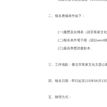
二、報名應備表件如下：
(一)履歷及自傳表（請至客家文化主題公園官方網
(二)報名表件電子檔（請以word
(三)最高學歷證書影本。
三、工作地點：臺北市客家文化主題公
四、報名日期：即日起至115年06月13
五、辦理方式：