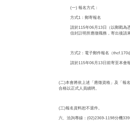
(一) 報名方式：
方式1：郵寄報名
請於115年06月13日（以郵戳
信封註明所應徵職務，寄出後請
方式2：電子郵件報名（thcf.170@g
請於115年06月13日前寄至
(二)本會將依上述「應徵資格」及「報
合格以正式人員續聘。
(三)報名資料恕不退件。
六、洽詢專線：(02)2369-1198分機3