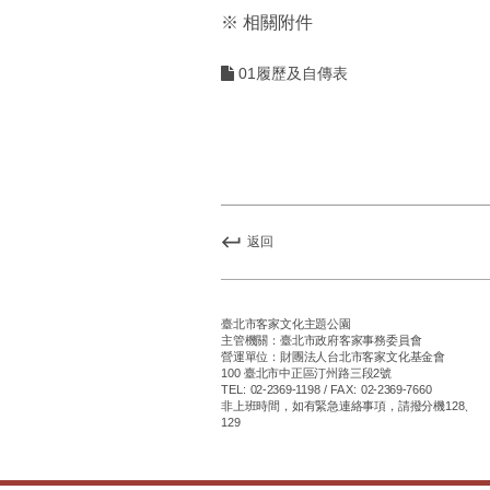
※ 相關附件
01履歷及自傳表
返回
臺北市客家文化主題公園
主管機關：臺北市政府客家事務委員會
營運單位：財團法人台北市客家文化基金會
100 臺北市中正區汀州路三段2號
TEL: 02-2369-1198 / FAX: 02-2369-7660
非上班時間，如有緊急連絡事項，請撥分機128、
129