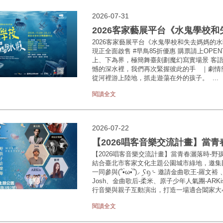
2026-07-31
2026客家藝展平台《水鬼學校
2026客家藝展平台《水鬼學校和失去媽媽的水
現正全面啟售 #早鳥85折優惠 購票請上OPENTIXhtt
上、下為界，極簡舞臺刻劃魔幻寫實場景 客
憾的深水裡，我們再次緊握彼此的手 ｜劇情
從河裡游上陸地，抓走遊蕩在外的孩子。 ...
閱讀全文
2026-07-22
【2026唱客音樂交流計畫】當青
【2026唱客音樂交流計畫】當青春灑落時-
結合臺北市客家文化主題公園城市綠地，邀集
一同參與(՞•̀ω•́՞)⸝ި ʕᦏ⌎ 邀請金曲歌王-羅
Josh、金曲歌后-柔米、原子少年人氣團-ARK
行音樂與親子互動演出，打造一場適合闔家大小共
閱讀全文