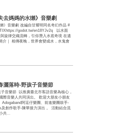
和失去媽媽的水獺》音樂劇
獺》音樂劇 改編自甘耀明同名奇幻作品 #
ps://godot.tw/en18YJv2q 以水面
語與旋律交織流轉，引你潛入水底奇境 在遺
簡介｜ 相傳夜晚，世界會變成水，水鬼會
春灑落時-野孩子音樂節
野孩子音樂節 以推廣臺北市客語音樂為核心，
國際音樂人共同演出。 歡迎大朋友小朋友
文裕 、Adogaband阿逗仔樂團、前進樂團鼓手-
is及創作歌手-陳華接力演出 。 活動結合流
...