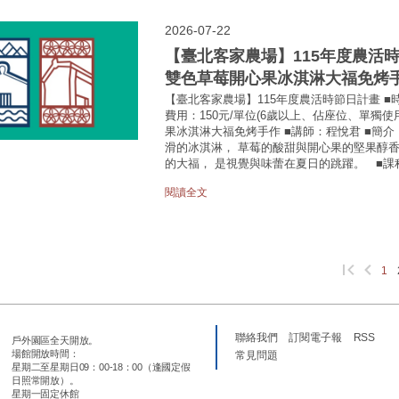
2026-07-22
【臺北客家農場】115年度農活時節日計畫
雙色草莓開心果冰淇淋大福免烤
【臺北客家農場】115年度農活時節日計畫 ■時間：8/
費用：150元/單位(6歲以上、佔座位、單獨使
果冰淇淋大福免烤手作 ■講師：程悅君 ■簡
滑的冰淇淋， 草莓的酸甜與開心果的堅果醇香
的大福， 是視覺與味蕾在夏日的跳躍。 ■課程
閱讀全文
1
聯絡我們
訂閱電子報
RSS
戶外園區全天開放。
場館開放時間：
常見問題
星期二至星期日09：00-18：00（逢國定假
日照常開放）。
星期一固定休館