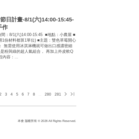
-8/1(六)14:00-15:45-
手作
1(六)14:00-15:45 ■地點：小農屋 ■
用1份材料都算1單位) ■主題：雙色草莓開心
介： 無需使用冰淇淋機就可做出口感濃密細
是粉與綠的超人氣組合， 再加上外皮軟Q
內容：...
2
3
4
5
6
7
8
...
280
281
本會 版權所有 © 2026 All Rights Reserved.