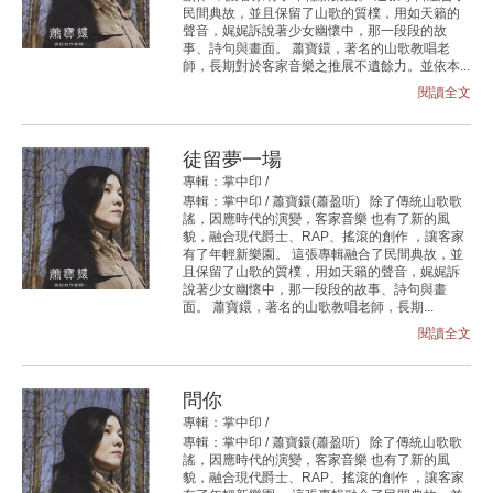
民間典故，並且保留了山歌的質樸，用如天籟的
聲音，娓娓訴說著少女幽懷中，那一段段的故
事、詩句與畫面。 蕭寶鐶，著名的山歌教唱老
師，長期對於客家音樂之推展不遺餘力。並依本...
閱讀全文
徒留夢一場
專輯：掌中印 /
專輯：掌中印 / 蕭寶鐶(蕭盈听) 除了傳統山歌歌
謠，因應時代的演變，客家音樂 也有了新的風
貌，融合現代爵士、RAP、搖滾的創作 ，讓客家
有了年輕新樂園。 這張專輯融合了民間典故，並
且保留了山歌的質樸，用如天籟的聲音，娓娓訴
說著少女幽懷中，那一段段的故事、詩句與畫
面。 蕭寶鐶，著名的山歌教唱老師，長期...
閱讀全文
問你
專輯：掌中印 /
專輯：掌中印 / 蕭寶鐶(蕭盈听) 除了傳統山歌歌
謠，因應時代的演變，客家音樂 也有了新的風
貌，融合現代爵士、RAP、搖滾的創作 ，讓客家