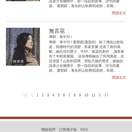
說著少女幽懷中，那一段段的故事、詩句與畫
面。 蕭寶鐶，著名的山歌教唱老師，長期...
閱讀全文
無言花
專輯：掌中印 /
專輯：掌中印 / 蕭寶鐶(蕭盈听) 除了傳統山歌歌
謠，因應時代的演變，客家音樂 也有了新的風
貌，融合現代爵士、RAP、搖滾的創作 ，讓客家
有了年輕新樂園。 這張專輯融合了民間典故，並
且保留了山歌的質樸，用如天籟的聲音，娓娓訴
說著少女幽懷中，那一段段的故事、詩句與畫
面。 蕭寶鐶，著名的山歌教唱老師，長期...
閱讀全文
1
2
3
4
5
6
7
8
9
10
11
聯絡我們
訂閱電子報
RSS