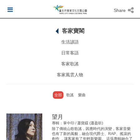
Share
客家寶閣
生活諺語
日常客語
客家歌謠
客家風雲人物
全部
歌謠
樂曲
望月
專輯：掌中印 / 蕭寶鐶 (蕭盈听)
除了傳統山歌歌謠，因應時代的演變，客家音樂
也有了新的風貌，融合現代爵士、RAP、搖滾的
創作 ，讓客家有了年輕新樂園。 這張專輯融合了