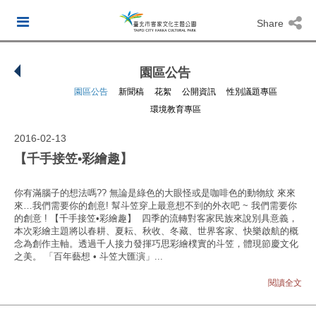
Share
園區公告
園區公告
新聞稿
花絮
公開資訊
性別議題專區
環境教育專區
2016-02-13
【千手接笠•彩繪趣】
你有滿腦子的想法嗎?? 無論是綠色的大眼怪或是咖啡色的動物紋 來來
來…我們需要你的創意! 幫斗笠穿上最意想不到的外衣吧 ~ 我們需要你
的創意 ! 【千手接笠•彩繪趣】 四季的流轉對客家民族來說別具意義，
本次彩繪主題將以春耕、夏耘、秋收、冬藏、世界客家、快樂啟航的概
念為創作主軸。透過千人接力發揮巧思彩繪樸實的斗笠，體現節慶文化
之美。 「百年藝想 • 斗笠大匯演」...
閱讀全文