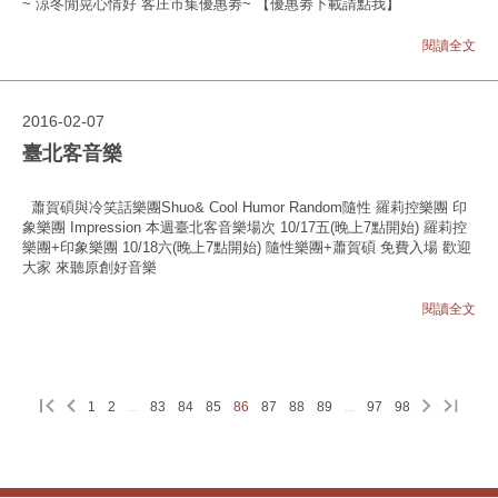
~ 涼冬閒晃心情好 客庄市集優惠劵~ 【優惠劵下載請點我】
閱讀全文
2016-02-07
臺北客音樂
蕭賀碩與冷笑話樂團Shuo& Cool Humor Random隨性 羅莉控樂團 印
象樂團 Impression 本週臺北客音樂場次 10/17五(晚上7點開始) 羅莉控
樂團+印象樂團 10/18六(晚上7點開始) 隨性樂團+蕭賀碩 免費入場 歡迎
大家 來聽原創好音樂
閱讀全文
1
2
...
83
84
85
86
87
88
89
...
97
98