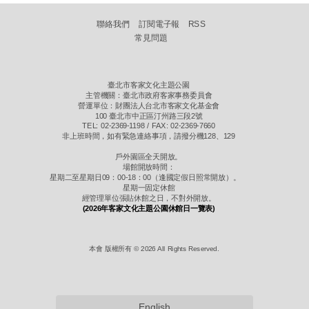
聯絡我們
訂閱電子報
RSS
常見問題
臺北市客家文化主題公園
主管機關：臺北市政府客家事務委員會
營運單位：財團法人台北市客家文化基金會
100 臺北市中正區汀州路三段2號
TEL: 02-2369-1198 / FAX: 02-2369-7660
非上班時間，如有緊急連絡事項，請撥分機128、129
戶外園區全天開放。
場館開放時間：
星期二至星期日09：00-18：00（逢國定假日照常開放）。
星期一固定休館
經管理單位張貼休館之日，不對外開放。
(2026年客家文化主題公園休館日一覽表)
本會 版權所有 © 2026 All Rights Reserved.
English