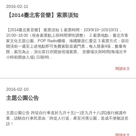
2016-02-11
【2014臺北客音樂】索票須知
【2014臺北客音樂】 索票須知 1.索票時間：103/9/10~103/10/31，
10:00~18:00（視各索票點上班時間彈性調整） 2.索票地點：臺北市客
家文化主題公園、POP Radio櫃檯、海國樂器仁愛店 3.索票方式：節目
開演前一週至上述地點即可免費索取當週門票，每人限索4張，數量有
限，索完為止，演出當日亦開放現場索票。 音樂場次與時間(每場次半
小時前開放入場) 日期/時...
閱讀全文
2016-02-10
主題公園公告
主題公園公告 跨堤自行車道於九月十五(一)至九月十八(四)進行維護作
業，請騎自行車民眾由「跨堤人行道」牽至河濱公園，造成不便敬請見
諒！
閱讀全文